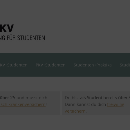
KV+Studenten
PKV+Studenten
Studenten+Praktika
Stud
über 25
und musst dich
Du bist
als Student
bereits
über
isch krankenversichern
!
Dann kannst du dich
freiwillig
versichern
.