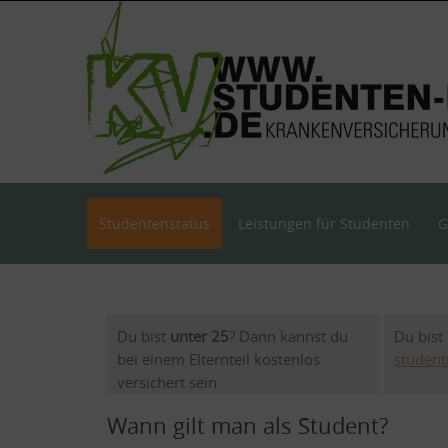
Skip
to
content
Skip
Studentenstatus
Leistungen für Studenten
G
to
content
Du bist
unter 25
? Dann kannst du
Du bist
bei einem Elternteil kostenlos
student
versichert sein
(
Familienversicherung
).
Wann gilt man als Student?