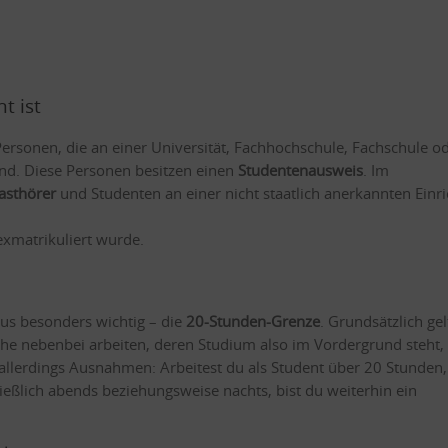
t ist
Personen, die an einer Universität, Fachhochschule, Fachschule o
ind. Diese Personen besitzen einen
Studentenausweis
. Im
asthörer
und Studenten an einer nicht staatlich anerkannten Einr
exmatrikuliert wurde.
tus besonders wichtig – die
20-Stunden-Grenze
. Grundsätzlich ge
e nebenbei arbeiten, deren Studium also im Vordergrund steht, 
l allerdings Ausnahmen: Arbeitest du als Student über 20 Stunden,
eßlich abends beziehungsweise nachts, bist du weiterhin ein