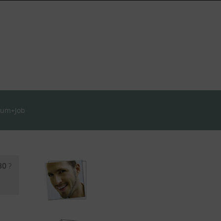
ium+Job
 30
?