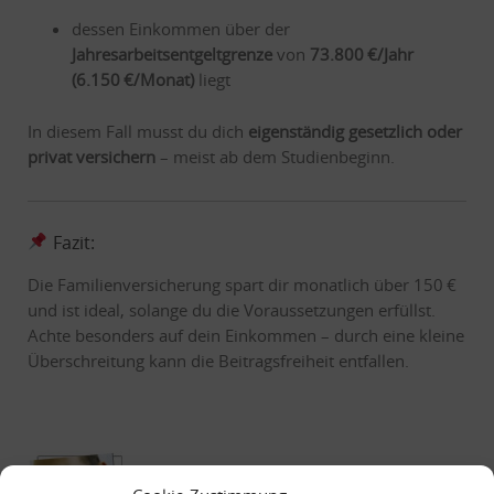
dessen Einkommen über der
Jahresarbeitsentgeltgrenze
von
73.800 €/Jahr
(6.150 €/Monat)
liegt
In diesem Fall musst du dich
eigenständig gesetzlich oder
privat versichern
– meist ab dem Studienbeginn.
Fazit:
Die Familienversicherung spart dir monatlich über 150 €
und ist ideal, solange du die Voraussetzungen erfüllst.
Achte besonders auf dein Einkommen – durch eine kleine
Überschreitung kann die Beitragsfreiheit entfallen.