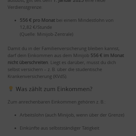
ausübst, gilt seit dem
1. Januar 2025
eine neue
Verdienstgrenze:
556 € pro Monat
bei einem Mindestlohn von
12,82 €/Stunde
(Quelle: Minijob-Zentrale)
Damit du in der Familienversicherung bleiben kannst,
darf dein Einkommen aus dem Minijob
556 € im Monat
nicht überschreiten
. Liegt es darüber, musst du dich
selbst versichern – z. B. über die studentische
Krankenversicherung (KVdS).
Was zählt zum Einkommen?
Zum anrechenbaren Einkommen gehören z. B.:
Arbeitslohn (auch Minijob, wenn über der Grenze)
Einkünfte aus selbstständiger Tätigkeit