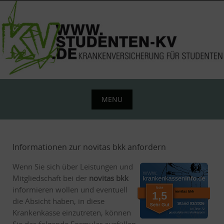
Skip
to
content
MENU
Skip
to
content
Informationen zur novitas bkk anfordern
Wenn Sie sich über Leistungen und
Mitgliedschaft bei der
novitas bkk
informieren wollen und eventuell
die Absicht haben, in diese
Krankenkasse einzutreten, können
Sie das folgende Formular ausfüllen