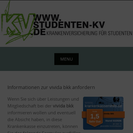
Skip
to
content
MENU
Skip
to
content
Informationen zur vivida bkk anfordern
Wenn Sie sich über Leistungen und
Mitgliedschaft bei der
vivida bkk
informieren wollen und eventuell
die Absicht haben, in diese
Krankenkasse einzutreten, können
Sie das folgende Formular ausfüllen