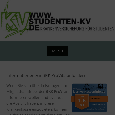
Skip
to
content
MENU
Skip
to
content
Informationen zur BKK ProVita anfordern
Wenn Sie sich über Leistungen und
Mitgliedschaft bei der
BKK ProVita
informieren wollen und eventuell
die Absicht haben, in diese
Krankenkasse einzutreten, können
Sie das folgende Formular ausfüllen