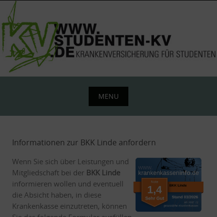
Skip
to
content
MENU
Skip
to
content
Informationen zur BKK Linde anfordern
Wenn Sie sich über Leistungen und
Mitgliedschaft bei der
BKK Linde
informieren wollen und eventuell
die Absicht haben, in diese
Krankenkasse einzutreten, können
Sie das folgende Formular ausfüllen