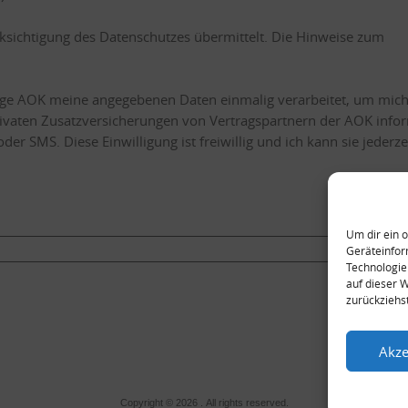
ksichtigung des Datenschutzes übermittelt. Die Hinweise zum
dige AOK meine angegebenen Daten einmalig verarbeitet, um mic
rivaten Zusatzversicherungen von Vertragspartnern der AOK info
er SMS. Diese Einwilligung ist freiwillig und ich kann sie jederze
Um dir ein 
Geräteinfor
Technologie
auf dieser 
zurückziehs
Akze
Copyright © 2026 . All rights reserved.