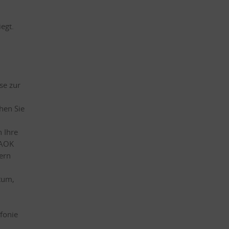
egt.
se zur
hen Sie
 Ihre
 AOK
gern
atum,
fonie