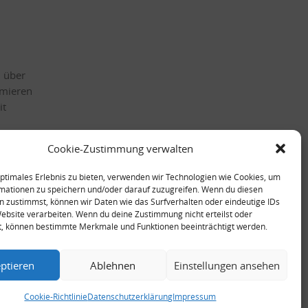
h über
rmieren
it
Cookie-Zustimmung verwalten
optimales Erlebnis zu bieten, verwenden wir Technologien wie Cookies, um
mationen zu speichern und/oder darauf zuzugreifen. Wenn du diesen
n zustimmst, können wir Daten wie das Surfverhalten oder eindeutige IDs
Website verarbeiten. Wenn du deine Zustimmung nicht erteilst oder
t, können bestimmte Merkmale und Funktionen beeinträchtigt werden.
ptieren
Ablehnen
Einstellungen ansehen
Cookie-Richtlinie
Datenschutzerklärung
Impressum