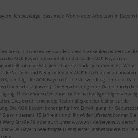
yern. Ich bestätige, dass mein Wohn- oder Arbeitsort in Bayern li
ren Sie sich damit einverstanden, dass Krankenkassennetz.de die
an die AOK Bayern übermittelt und dass die AOK Bayern im
mitteilt, ob eine Mitgliedschaft zustande gekommen ist. Wünsc
er die Vorteile und Neuigkeiten der AOK Bayern oder zu privaten
OK, benötigt die AOK Bayern für die Verwendung Ihrer o.a. Daten
 den Datenschutzhinweis). Die Verarbeitung Ihrer Daten durch die
illigung. Diese können Sie ohne für Sie nachteilige Folgen verwei
ufen. Dies berührt nicht die Rechtmäßigkeit der bisher auf der
tung. Die AOK Bayern benötigt für Ihre Einwilligung Ihr Geburtsd
 Sie mindestens 15 Jahre alt sind. Ihr Widerrufsrecht können Sie
-Wery-Straße 28 oder auch unter www.aok.de/bayern/widerruf
er AOK Bayern beauftragte Dienstleister (insbesondere zur Tele
 sein.