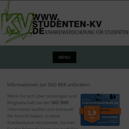
Skip
to
content
MENU
Skip
to
content
Informationen zur SKD BKK anfordern
Wenn Sie sich über Leistungen und
Mitgliedschaft bei der
SKD BKK
informieren wollen und eventuell
die Absicht haben, in diese
Krankenkasse einzutreten, können
Sie das folgende Formular ausfüllen