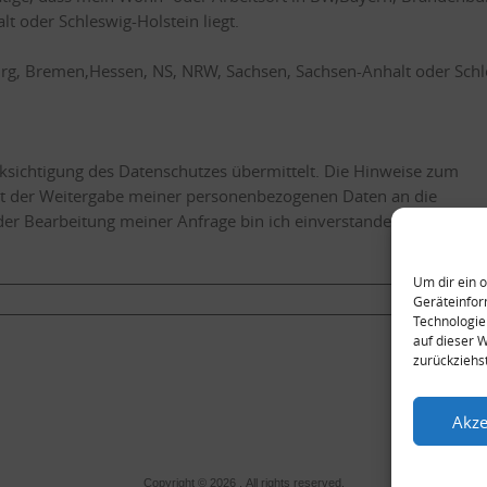
Bremen,Hessen, NS, NRW, Sachsen, Sachsen-Anhalt oder Schleswig-Holstein liegt.
rg, Bremen,Hessen, NS, NRW, Sachsen, Sachsen-Anhalt oder Schl
ksichtigung des Datenschutzes übermittelt. Die Hinweise zum
 der Weitergabe meiner personenbezogenen Daten an die
r Bearbeitung meiner Anfrage bin ich einverstanden.
Um dir ein 
Geräteinfor
Technologie
auf dieser 
zurückziehs
Akze
Copyright © 2026 . All rights reserved.