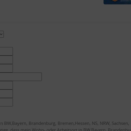
t in BW,Bayern, Brandenburg, Bremen,Hessen, NS, NRW, Sachsen,
tätige, dass mein Wohn- oder Arbeitsort in BW,Bayern, Brandenbu