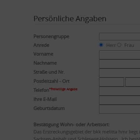
Persönliche Angaben
Personengruppe
Anrede
Herr
Frau
Vorname
Nachname
Straße und Nr.
Postleitzahl - Ort
Telefon
*freiwillige Angabe
Ihre E-Mail
Geburtsdatum
Bestätigung Wohn- oder Arbeitsort:
Das Erstreckungsgebiet der bkk melitta hmr lieg
Sachsen-Anhalt und Schleswig-Holstein . Ich bes