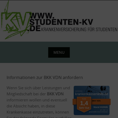
Skip
to
content
MENU
Skip
to
content
Informationen zur BKK VDN anfordern
Wenn Sie sich über Leistungen und
Mitgliedschaft bei der
BKK VDN
informieren wollen und eventuell
die Absicht haben, in diese
Krankenkasse einzutreten, können
Sie das folgende Formular ausfüllen