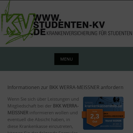
Skip
to
content
MENU
Skip
to
content
Informationen zur BKK WERRA-MEISSNER anfordern
Wenn Sie sich über Leistungen und
Mitgliedschaft bei der
BKK WERRA-
MEISSNER
informieren wollen und
eventuell die Absicht haben, in
diese Krankenkasse einzutreten,
können Sie das folgende Formular