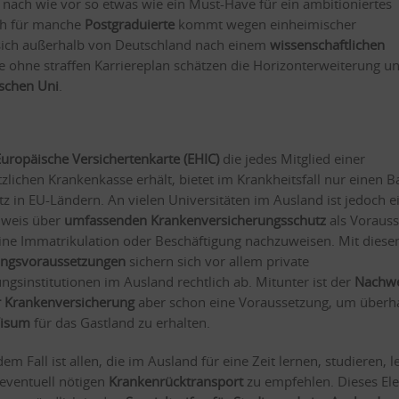
nach wie vor so etwas wie ein Must-Have für ein ambitioniertes
ch für manche
Postgraduierte
kommt wegen einheimischer
s sich außerhalb von Deutschland nach einem
wissenschaftlichen
ohne straffen Karriereplan schätzen die Horizonterweiterung u
schen Uni
.
Europäische Versichertenkarte (EHIC)
die jedes Mitglied einer
zlichen Krankenkasse erhält, bietet im Krankheitsfall nur einen Ba
tz in EU-Ländern. An vielen Universitäten im Ausland ist jedoch e
weis über
umfassenden Krankenversicherungsschutz
als Voraus
eine Immatrikulation oder Beschäftigung nachzuweisen. Mit diese
ngsvoraussetzungen
sichern sich vor allem private
ungsinstitutionen im Ausland rechtlich ab. Mitunter ist der
Nachwe
r Krankenversicherung
aber schon eine Voraussetzung, um überh
isum
für das Gastland zu erhalten.
dem Fall ist allen, die im Ausland für eine Zeit lernen, studieren, 
 eventuell nötigen
Krankenrücktransport
zu empfehlen. Dieses El