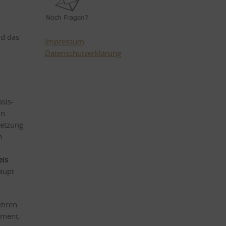
nd das
Impressum
Datenschutzerklärung
sis-
in
setzung
n
is
aupt
lehren
ement,