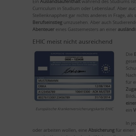
Ein
Auslandsaufenthalt
während des Studiums ist 
Curriculum in Studium oder Lebenslauf. Aber au
Stellenknappheit gar nichts anderes in Frage, al
Berufseinstieg
umzusehen. Aber auch Studierende 
Abenteuer
eines Gastsemesters an einer
ausländi
EHIC meist nicht ausreichend
Die
geset
Schu
Nach
für 
Zuga
Bild
eine
Europäische Krankenversicherungskarte EHIC
ein
V
In je
oder arbeiten wollen, eine
Absicherung
für einen