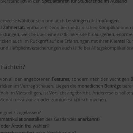
stverständlich in den
Spezialtarifen für Studierende im Ausland
ufenweise wählbar sein und auch
Leistungen
für
Impfungen
,
d
Zahnersat
z enthalten. Denn bei medizinischen Komplikationen
istungen, welche über eine ärztliche Visite hinausgehen, enorme
ricken auch im Rückgriff auf die Erfahrungen mit ihrer Klientel R
- und Haftplichtversicherungen auch Hilfe bei Alltagskomplikation
f achten?
s von all den angebotenen
Features
, sondern nach den wichtigen
B
tricken im Vertrag schauen. Liegen die
monatlichen Beiträge
berei
halt im Vierstelligen, ist Vorsicht angebracht. Andererseits sollte
onat misstrauisch oder zumindest kritisch machen.
eignet / zugelassen?
mmatrikulationsstellen
des Gastlandes
anerkannt
?
 oder Ärztin frei wählen
?
ungsschutz sofort
nach Abschluss ein?