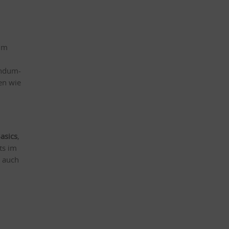
 im
undum-
en wie
asics
,
ts im
n auch