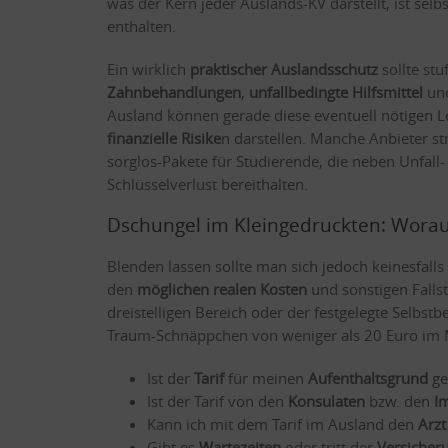
was der Kern jeder Auslands-KV darstellt, ist selb
enthalten.
Ein wirklich
praktischer Auslandsschutz
sollte st
Zahnbehandlungen
,
unfallbedingte Hilfsmittel
un
Ausland können gerade diese eventuell nötigen Le
finanzielle Risike
n darstellen. Manche Anbieter st
sorglos-Pakete für Studierende, die neben Unfall
Schlüsselverlust bereithalten.
Dschungel im Kleingedruckten: Worau
Blenden lassen sollte man sich jedoch keinesfall
den
möglichen realen Kosten
und sonstigen Falls
dreistelligen Bereich oder der festgelegte Selbstbe
Traum-Schnäppchen von weniger als 20 Euro im M
Ist der
Tarif
für meinen
Aufenthaltsgrund
ge
Ist der Tarif von den
Konsulaten
bzw. den
I
Kann ich mit dem Tarif im Ausland den
Arzt
Gibt es
Wartezeiten
oder tritt der
Versicher